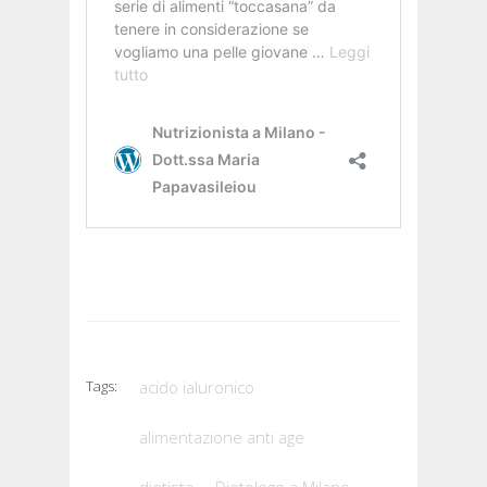
Tags:
acido ialuronico
alimentazione anti age
dietista
Dietologo a Milano